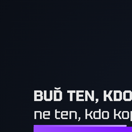
BUĎ TEN, KD
ne ten, kdo ko
NESTAČÍ CHTÍT TO, CO MAJÍ OSTATN