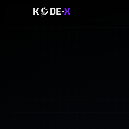
K
DE-
X