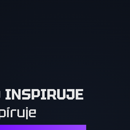
O INSPIRUJE
píruje
Í. OSTATNÍ MUSÍ CHTÍT TO, CO