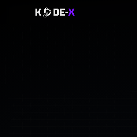
K
DE-
X