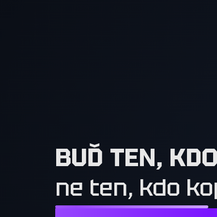
BUĎ TEN, KD
ne ten, kdo ko
NESTAČÍ CHTÍT TO, CO MAJÍ OSTATN