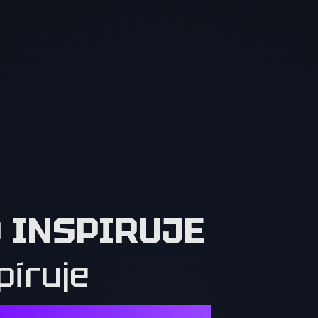
O INSPIRUJE
píruje
Í. OSTATNÍ MUSÍ CHTÍT TO, CO