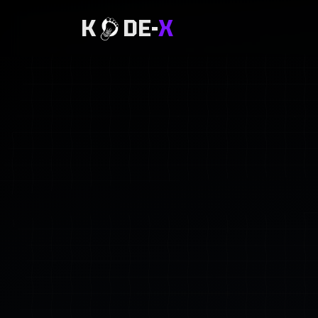
K
DE-
X