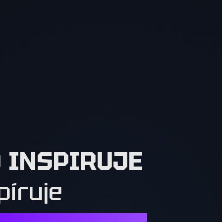
O INSPIRUJE
píruje
Í. OSTATNÍ MUSÍ CHTÍT TO, CO