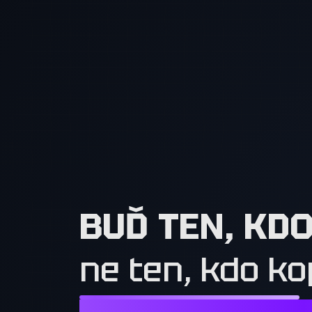
BUĎ TEN, KD
ne ten, kdo ko
NESTAČÍ CHTÍT TO, CO MAJÍ OSTATN