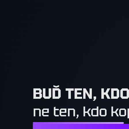
BUĎ TEN, KD
ne ten, kdo ko
NESTAČÍ CHTÍT TO, CO MAJÍ OSTATN