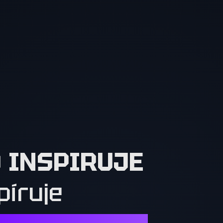
O INSPIRUJE
píruje
Í. OSTATNÍ MUSÍ CHTÍT TO, CO