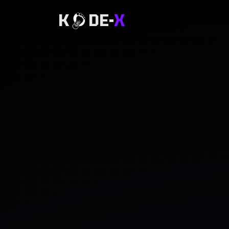
K
DE-
X