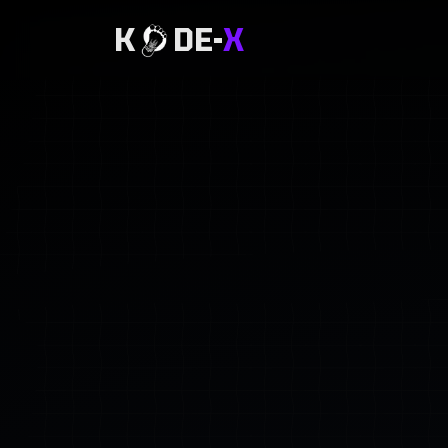
K
DE-
X