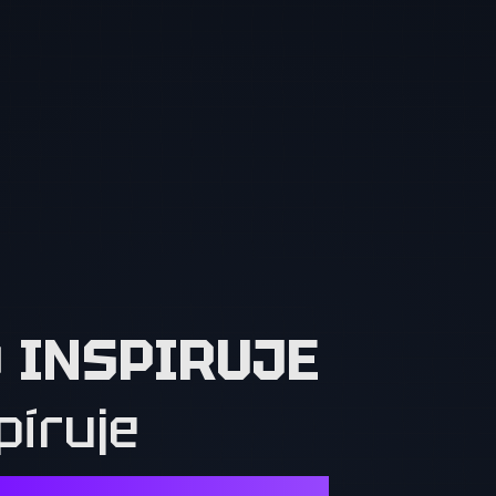
O INSPIRUJE
píruje
Í. OSTATNÍ MUSÍ CHTÍT TO, CO