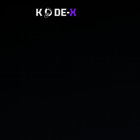
K
DE-
X