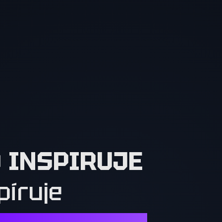
O INSPIRUJE
píruje
Í. OSTATNÍ MUSÍ CHTÍT TO, CO