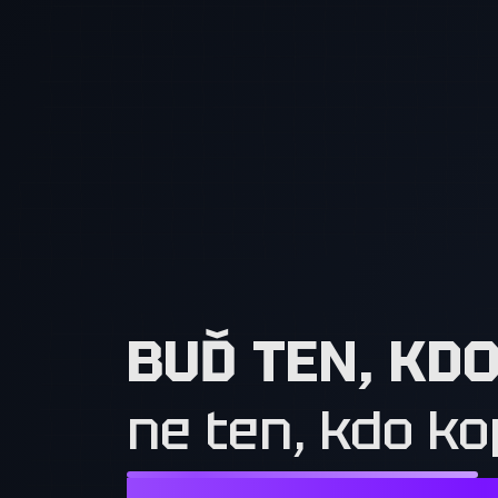
BUĎ TEN, KD
ne ten, kdo ko
NESTAČÍ CHTÍT TO, CO MAJÍ OSTATN