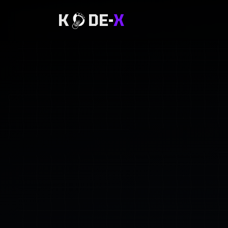
K
DE-
X