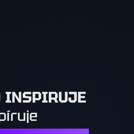
O INSPIRUJE
píruje
Í. OSTATNÍ MUSÍ CHTÍT TO, CO