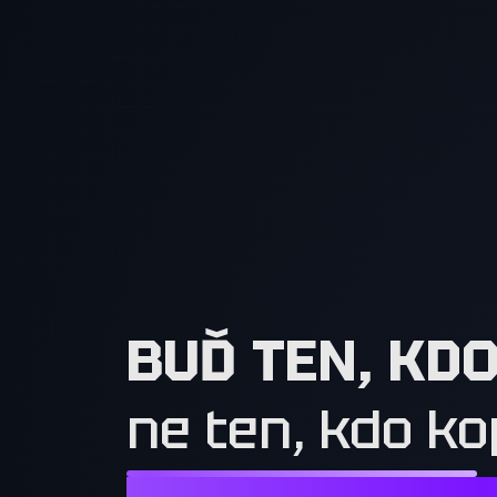
BUĎ TEN, KD
ne ten, kdo ko
NESTAČÍ CHTÍT TO, CO MAJÍ OSTATN