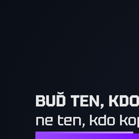
BUĎ TEN, KD
ne ten, kdo ko
NESTAČÍ CHTÍT TO, CO MAJÍ OSTATN