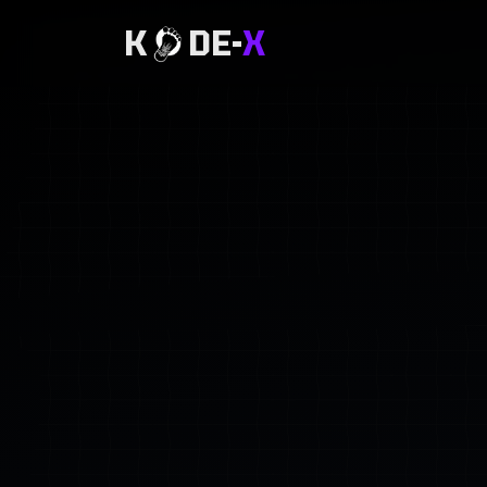
K
DE-
X