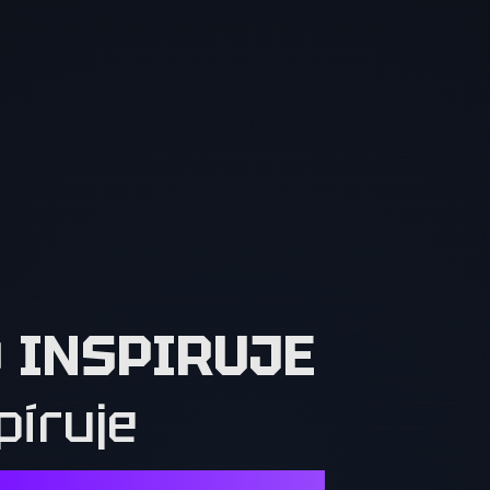
O INSPIRUJE
píruje
Í. OSTATNÍ MUSÍ CHTÍT TO, CO