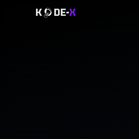
K
DE-
X