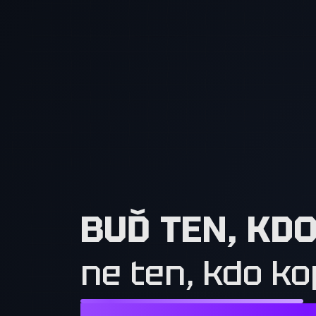
BUĎ TEN, KD
ne ten, kdo ko
NESTAČÍ CHTÍT TO, CO MAJÍ OSTATN