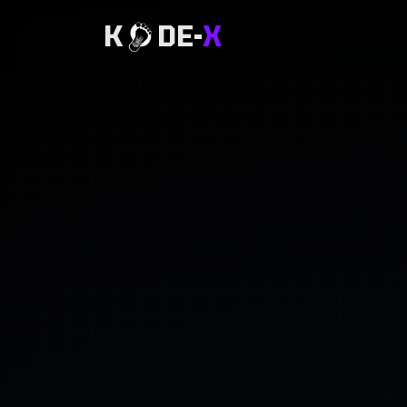
K
DE-
X