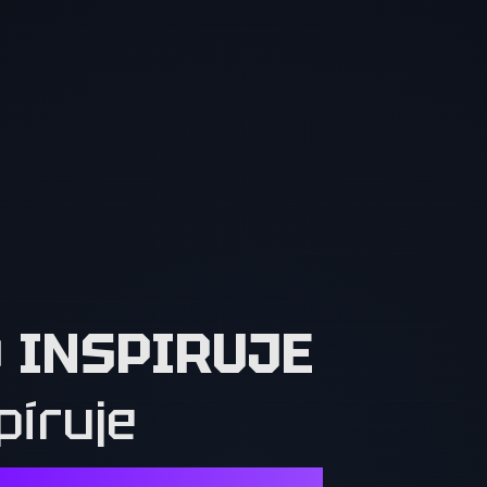
O INSPIRUJE
píruje
Í. OSTATNÍ MUSÍ CHTÍT TO, CO