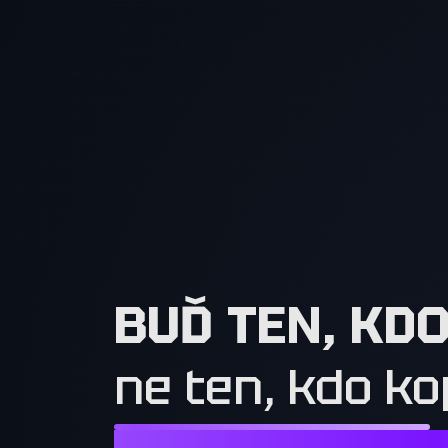
BUĎ TEN, KD
ne ten, kdo ko
NESTAČÍ CHTÍT TO, CO MAJÍ OSTATN