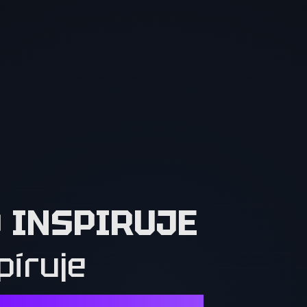
O INSPIRUJE
píruje
Í. OSTATNÍ MUSÍ CHTÍT TO, CO