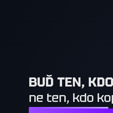
BUĎ TEN, KD
ne ten, kdo ko
NESTAČÍ CHTÍT TO, CO MAJÍ OSTATN