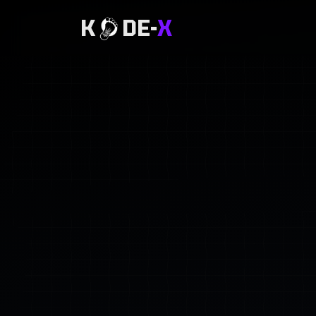
K
DE-
X