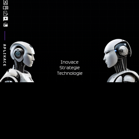
APLIKACE
Inovace
Strategie
Technologie