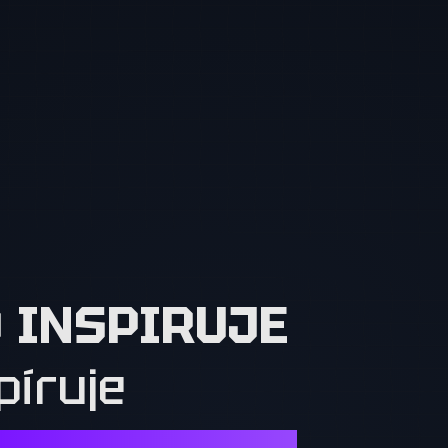
O INSPIRUJE
píruje
Í. OSTATNÍ MUSÍ CHTÍT TO, CO