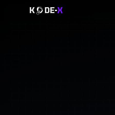
K
DE-
X