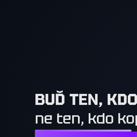
BUĎ TEN, KD
ne ten, kdo ko
NESTAČÍ CHTÍT TO, CO MAJÍ OSTATN