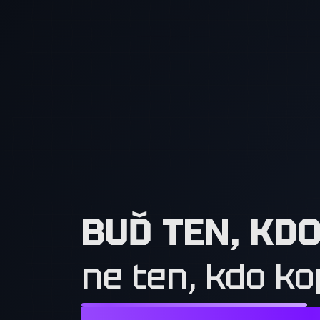
BUĎ TEN, KD
ne ten, kdo ko
NESTAČÍ CHTÍT TO, CO MAJÍ OSTATN