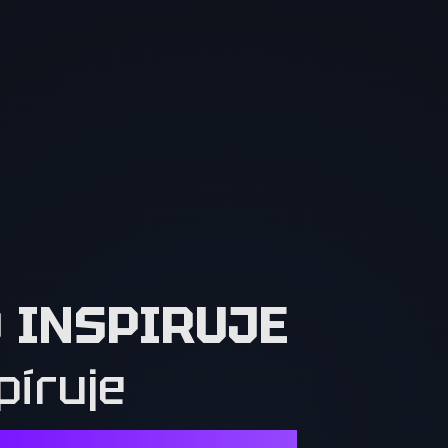
O INSPIRUJE
píruje
Í. OSTATNÍ MUSÍ CHTÍT TO, CO