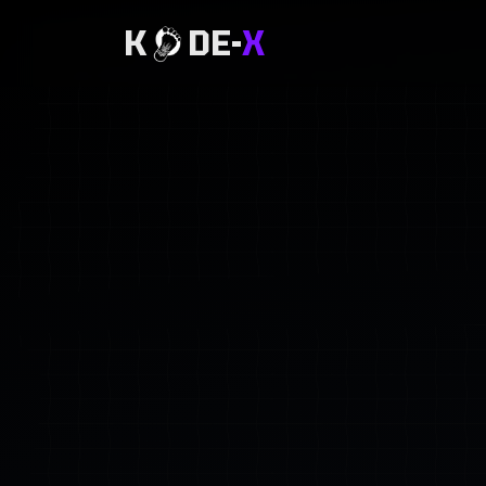
K
DE-
X