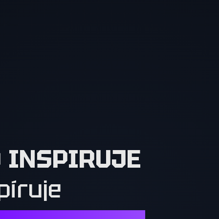
O INSPIRUJE
píruje
Í. OSTATNÍ MUSÍ CHTÍT TO, CO