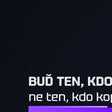
BUĎ TEN, KD
ne ten, kdo ko
NESTAČÍ CHTÍT TO, CO MAJÍ OSTATN