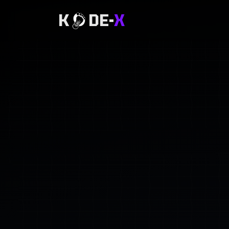
K
DE-
X