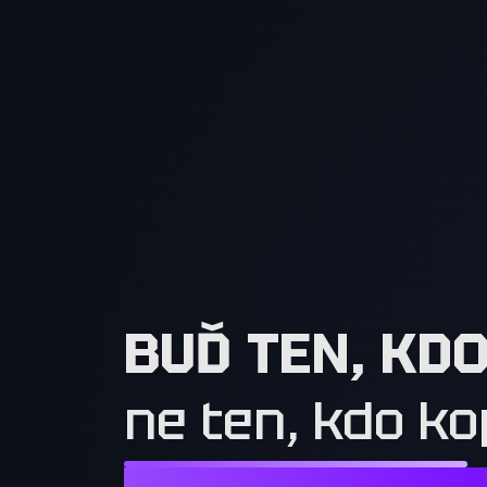
BUĎ TEN, KD
ne ten, kdo ko
NESTAČÍ CHTÍT TO, CO MAJÍ OSTATN