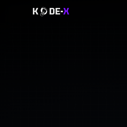
K
DE-
X