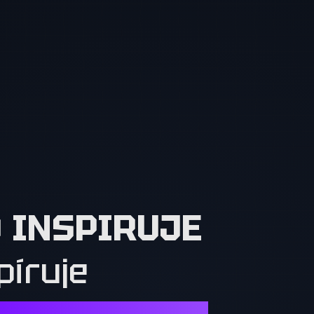
O INSPIRUJE
píruje
Í. OSTATNÍ MUSÍ CHTÍT TO, CO