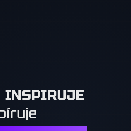
O INSPIRUJE
píruje
Í. OSTATNÍ MUSÍ CHTÍT TO, CO