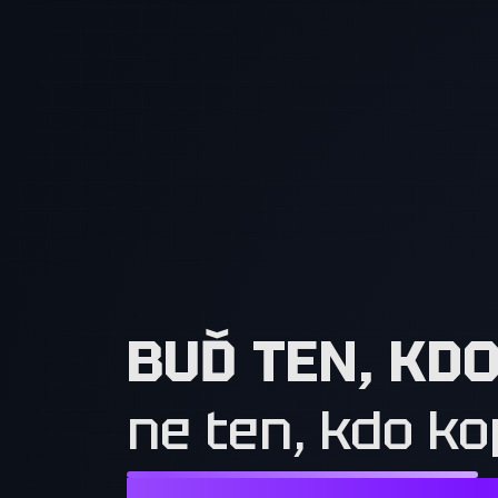
BUĎ TEN, KD
ne ten, kdo ko
NESTAČÍ CHTÍT TO, CO MAJÍ OSTATN