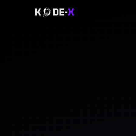
K
DE-
X