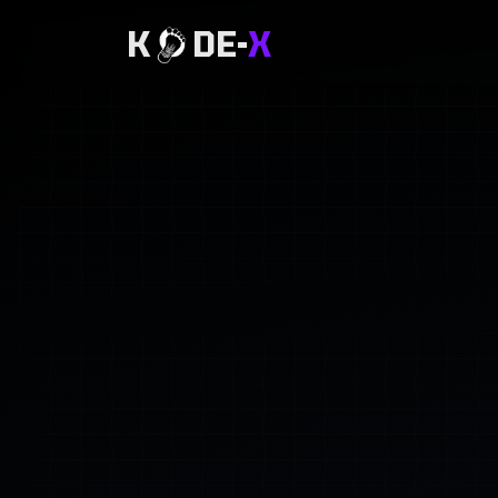
K
DE-
X