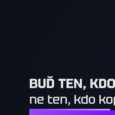
BUĎ TEN, KD
ne ten, kdo ko
NESTAČÍ CHTÍT TO, CO MAJÍ OSTATN