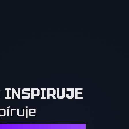
O INSPIRUJE
píruje
Í. OSTATNÍ MUSÍ CHTÍT TO, CO