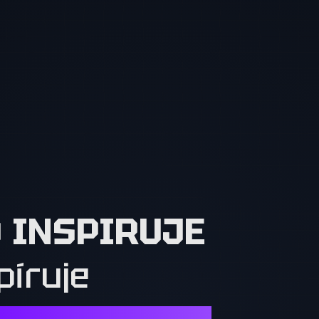
O INSPIRUJE
píruje
Í. OSTATNÍ MUSÍ CHTÍT TO, CO