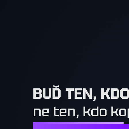
BUĎ TEN, KD
ne ten, kdo ko
NESTAČÍ CHTÍT TO, CO MAJÍ OSTATN