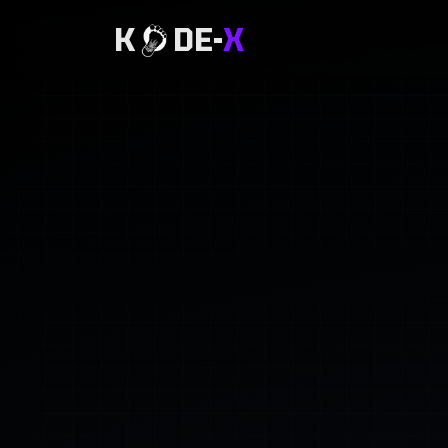
K
DE-
X