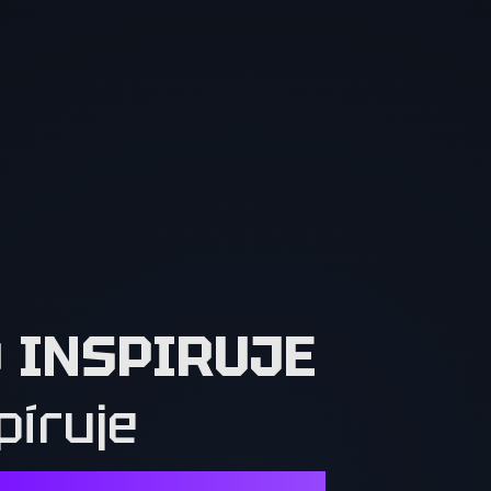
O INSPIRUJE
píruje
Í. OSTATNÍ MUSÍ CHTÍT TO, CO