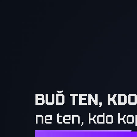
BUĎ TEN, KD
ne ten, kdo ko
NESTAČÍ CHTÍT TO, CO MAJÍ OSTATN