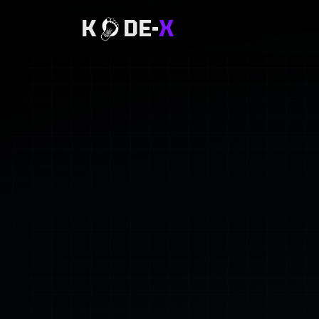
K
DE-
X