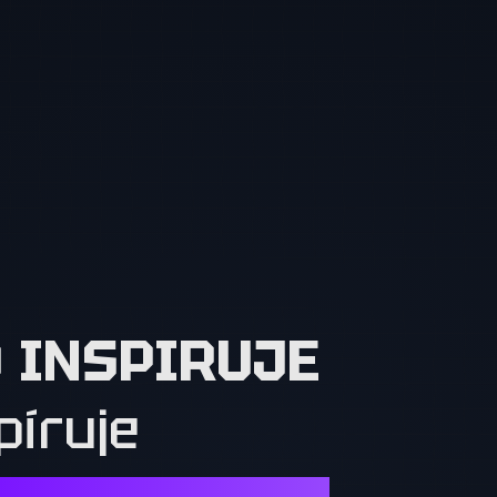
O INSPIRUJE
píruje
Í. OSTATNÍ MUSÍ CHTÍT TO, CO