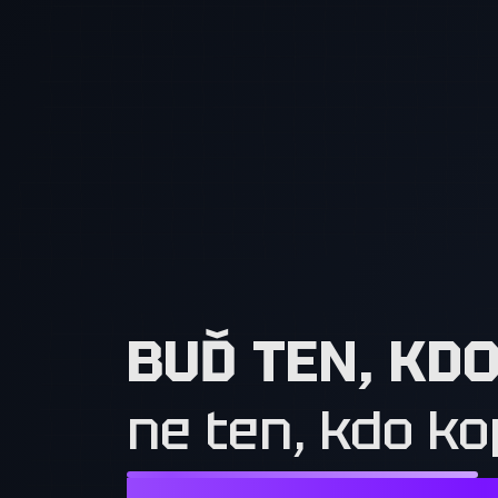
BUĎ TEN, KD
ne ten, kdo ko
NESTAČÍ CHTÍT TO, CO MAJÍ OSTATN