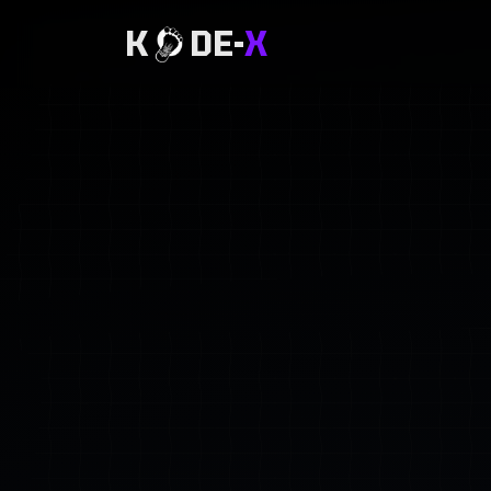
K
DE-
X