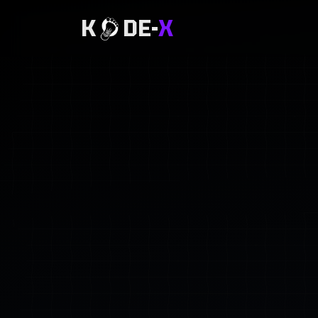
K
DE-
X