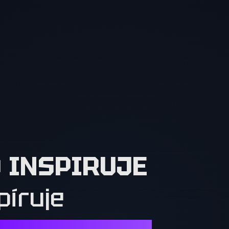
O INSPIRUJE
píruje
Í. OSTATNÍ MUSÍ CHTÍT TO, CO