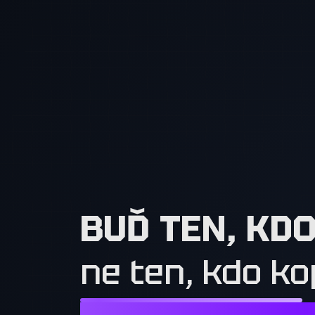
BUĎ TEN, KD
ne ten, kdo ko
NESTAČÍ CHTÍT TO, CO MAJÍ OSTATN