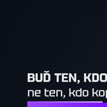
BUĎ TEN, KD
ne ten, kdo ko
NESTAČÍ CHTÍT TO, CO MAJÍ OSTATN