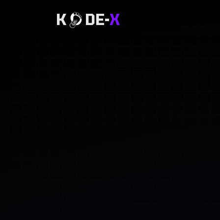
K
DE-
X