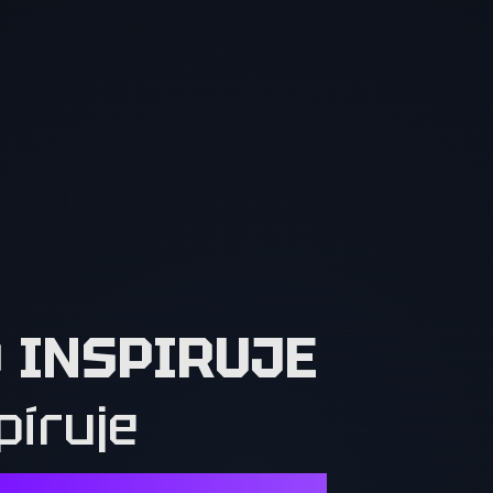
O INSPIRUJE
píruje
Í. OSTATNÍ MUSÍ CHTÍT TO, CO